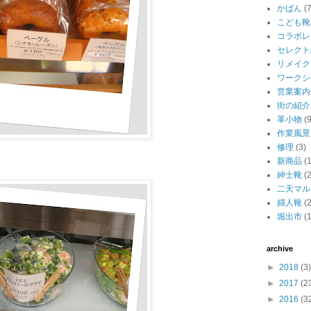
かばん
(7
こども靴
コラボレ
セレクト
リメイク
ワークシ
営業案内
街の紹介
革小物
(9
作業風景
修理
(3)
新商品
(
紳士靴
(2
二天マル
婦人靴
(2
堀出市
(1
archive
►
2018
(3)
►
2017
(2
►
2016
(3