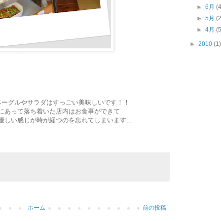
►
6月
(
►
5月
(
►
4月
(
►
2010
(1)
ベーグルやサラダはすっごい美味しいです！！
にあって落ち着いた店内はお食事ができて
優しい感じが時が経つのを忘れてしまいます…
ホーム
前の投稿