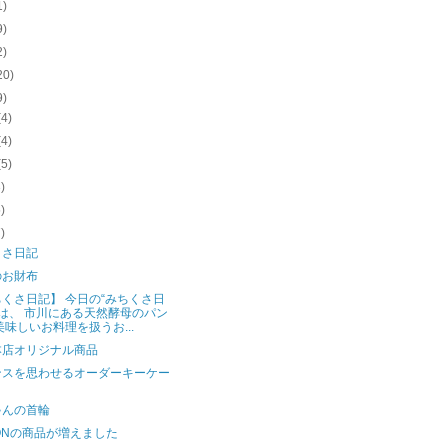
1)
9)
2)
20)
9)
(4)
(4)
(5)
3)
5)
7)
くさ日記
のお財布
くさ日記】 今日の“みちくさ日
”は、 市川にある天然酵母のパン
美味しいお料理を扱うお...
本店オリジナル商品
ンスを思わせるオーダーキーケー
ゃんの首輪
ONの商品が増えました