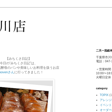
二天一流総本
千葉県市川市
【みちくさ日記】
電話：047-3
今日の“みちくさ日記”は、
然酵母のパンや美味しいお料理を扱うお店
＜営業時間
novenさん
に行ってきました！
10:00〜18:
火曜日定休
category
TOPIX
(1
アレンジ
イベント
オーダー