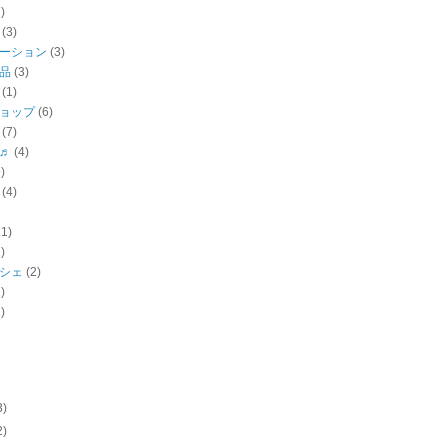
)
(3)
ーション
(3)
品
(3)
(1)
ョップ
(6)
(7)
♬
(4)
)
(4)
11)
)
シェ
(2)
)
)
3)
2)