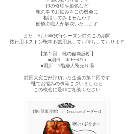
鞄の修理や染色など
鞄の事でお悩みをこの機会に
相談してみませんか？
船橋の職人が解決いたします
また、5月GW旅行シーズン前のこの期間
旅行用ボストン鞄等多数用意してお待ちしております
【第２回 靴の健康診断】
■期日 4/9〜4/15
■場所 1階婦人靴売り場
前回大変ご好評頂いた企画の第２回です
靴でお悩みの事等ございましたら
この機会に是非ご相談ください